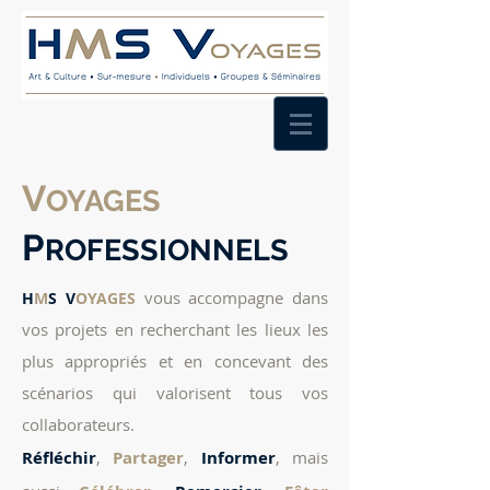
V
OYAGES
P
ROF
ESSIONNELS
vous accompagne dans
H
M
S
V
OYAGES
vos projets en recherchant les lieux les
plus appropriés et en concevant des
scénarios qui valorisent tous vos
collaborateurs.
Réfléchir
,
Partager
,
Informer
, mais