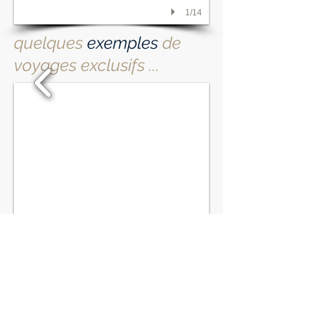
1/14
quelques
exemples
de
voyages exclusifs ...
1/14
Voyages incentive, de stimulation,
concours,
Voyages récompense,