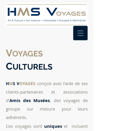
V
OYAGES
C
ULTURELS
conçoit avec l’aide de ses
H
M
S
V
OYAGES
clients-partenaires et associations
d’
Amis
des Musées
, des voyages de
groupe sur mesure pour leurs
adhérents.
Ces voyages sont
uniques
et incluent