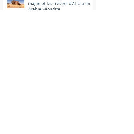
magie et les trésors d'Al-Ula en
Arabie Saoudite...
Eleusis, capitale européenne de
la culture 2023
Jérôme Bosch et Max Ernst au
Palazzo Reale à Milan à l’automne
2022
L’Exposition universelle à Dubaï et
Al-Ula, la merveille d’Arabie
Saoudite Octobre 2021 - Mars
2022